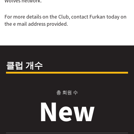
Wolves network.
For more details on the Club, contact Furkan today on
the e mail address provided.
클럽 개수
총 회원 수
New