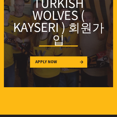
TURKISH
WOLVES (
KAYSERI ) 회원가
입
APPLY NOW