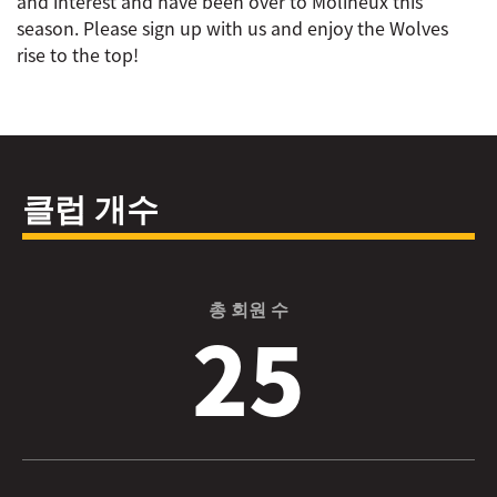
and interest and have been over to Molineux this
season. Please sign up with us and enjoy the Wolves
rise to the top!
클럽 개수
총 회원 수
25