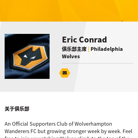
Eric Conrad
俱乐部主席
|
Philadelphia
Wolves
关于俱乐部
An Official Supporters Club of Wolverhampton
Wanderers FC but growing stronger week by week. Feel