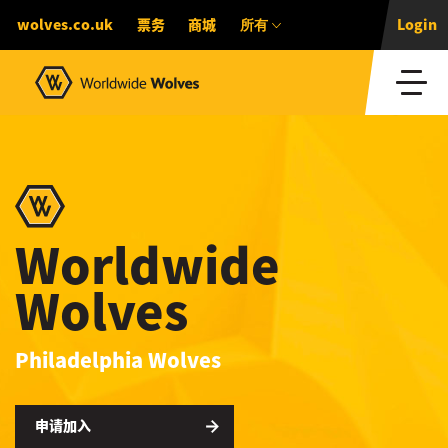
所有
wolves.co.uk
票务
商城
Login
Worldwide
Wolves
Philadelphia Wolves
申请加入