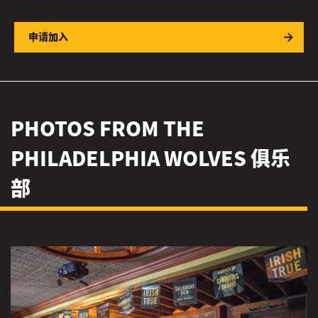
申请加入
PHOTOS FROM THE
PHILADELPHIA WOLVES 俱乐
部