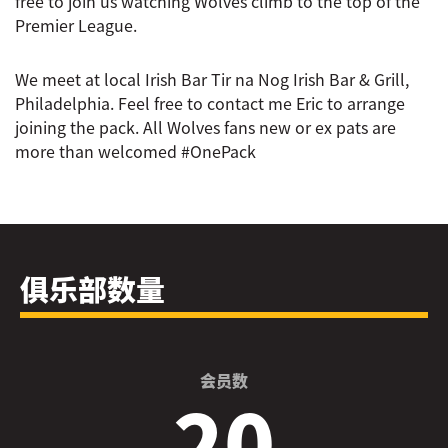
free to join us watching Wolves climb to the top of the
Premier League.
We meet at local Irish Bar Tir na Nog Irish Bar & Grill,
Philadelphia. Feel free to contact me Eric to arrange
joining the pack. All Wolves fans new or ex pats are
more than welcomed #OnePack
俱乐部数量
会员数
20