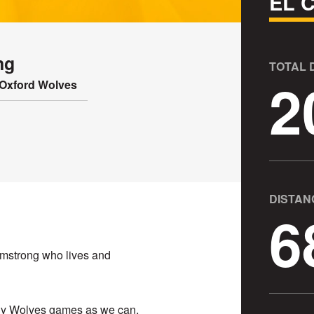
EL 
ng
TOTAL 
2
Oxford Wolves
DISTAN
6
mstrong who lives and
any Wolves games as we can,