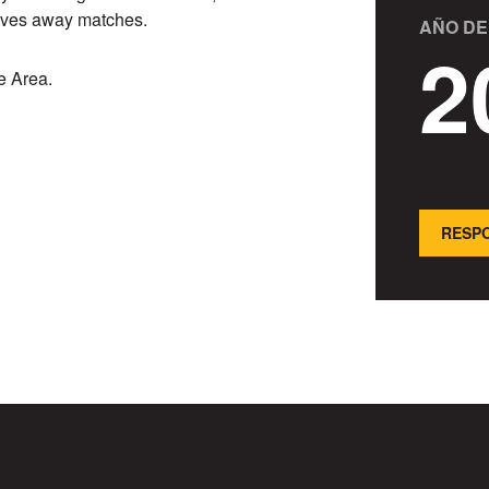
Wolves away matches.
AÑO DE
2
re Area.
RESPO