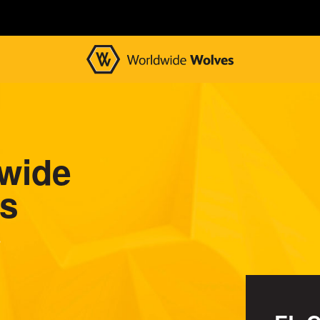
wide
s
s