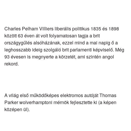
Charles Pelham Villiers liberális politikus 1835 és 1898
között 63 éven át volt folyamatosan tagja a brit
országygűlés alsóházának, ezzel mind a mai napig ő a
leghosszabb ideig szolgáló brit parlamenti képviselő. Még
93 évesen is megnyerte a körzetét, ami szintén angol
rekord.
A világ első működőképes elektromos autóját Thomas
Parker wolverhamptoni mérnök fejlesztette ki (a képen
középen ül).