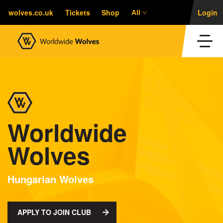
wolves.co.uk
Tickets
Shop
Login
All
Worldwide
Wolves
Hungarian Wolves
APPLY TO JOIN CLUB