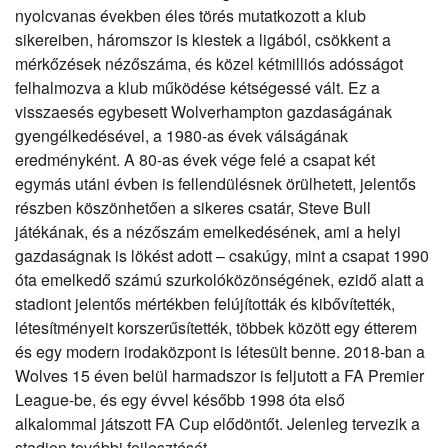
nyolcvanas években éles törés mutatkozott a klub
sikereiben, háromszor is kiestek a ligából, csökkent a
mérkőzések nézőszáma, és közel kétmilliós adósságot
felhalmozva a klub működése kétségessé vált. Ez a
visszaesés egybesett Wolverhampton gazdaságának
gyengélkedésével, a 1980-as évek válságának
eredményként. A 80-as évek vége felé a csapat két
egymás utáni évben is fellendülésnek örülhetett, jelentős
részben köszönhetően a sikeres csatár,
Steve Bull
játékának, és a nézőszám emelkedésének, ami a helyi
gazdaságnak is lökést adott – csakúgy, mint a csapat 1990
óta emelkedő számú szurkolóközönségének, ezidő alatt a
stadiont jelentős mértékben felújították és kibővítették,
létesítményeit korszerűsítették, többek között egy étterem
és egy modern irodaközpont is létesült benne. 2018-ban a
Wolves 15 éven belül harmadszor is feljutott a
FA Premier
League
-be, és egy évvel később 1998 óta első
alkalommal játszott
FA Cup
elődöntőt. Jelenleg tervezik a
stadion további fejlesztését.