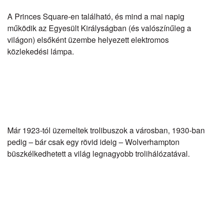
A Princes Square-en található, és mind a mai napig
működik az Egyesült Királyságban (és valószínűleg a
világon)
első
ként üzembe helyezett elektromos
közlekedési lámpa
.
Már 1923-tól üzemeltek trolibuszok a városban, 1930-ban
pedig – bár csak egy rövid ideig – Wolverhampton
büszkélkedhetett a
világ legnagyobb trolihálózat
ával.