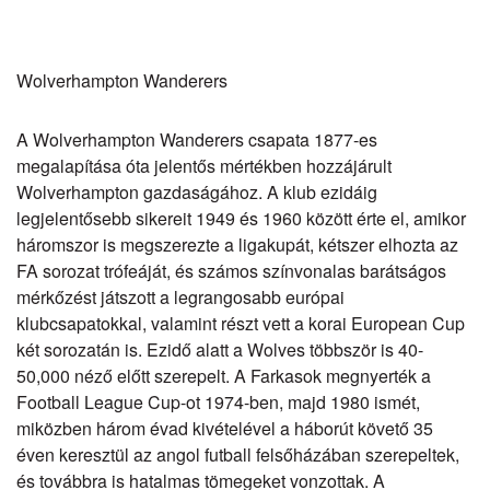
Wolverhampton Wanderers
A
Wolverhampton Wanderers
csapata 1877-es
megalapítása óta jelentős mértékben hozzájárult
Wolverhampton gazdaságához. A klub ezidáig
legjelentősebb sikereit 1949 és 1960 között érte el, amikor
háromszor is megszerezte a ligakupát, kétszer elhozta az
FA sorozat trófeáját, és számos színvonalas barátságos
mérkőzést játszott a legrangosabb európai
klubcsapatokkal, valamint részt vett a korai
European Cup
két sorozatán is. Ezidő alatt a Wolves többször is 40-
50,000 néző előtt szerepelt. A Farkasok megnyerték a
Football League Cup
-ot 1974-ben, majd 1980 ismét,
miközben három évad kivételével a háborút követő 35
éven keresztül az angol futball felsőházában szerepeltek,
és továbbra is hatalmas tömegeket vonzottak. A