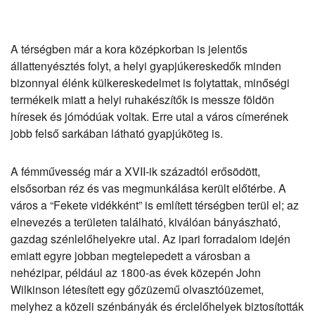
A térségben már a kora középkorban is jelentős
állattenyésztés folyt, a helyi gyapjúkereskedők minden
bizonnyal élénk külkereskedelmet is folytattak, minőségi
termékeik miatt a helyi ruhakészítők is messze földön
híresek és jómódúak voltak. Erre utal a város címerének
jobb felső sarkában látható gyapjúköteg is.
A fémművesség már a XVII-ik századtól erősödött,
elsősorban réz és vas megmunkálása került előtérbe. A
város a “Fekete vidékként” is említett térségben terül el; az
elnevezés a területen található, kiválóan bányászható,
gazdag szénlelőhelyekre utal. Az ipari forradalom idején
emiatt egyre jobban megtelepedett a városban a
nehézipar, például az 1800-as évek közepén John
Wilkinson létesített egy gőzüzemű olvasztóüzemet,
melyhez a közeli szénbányák és érclelőhelyek biztosították