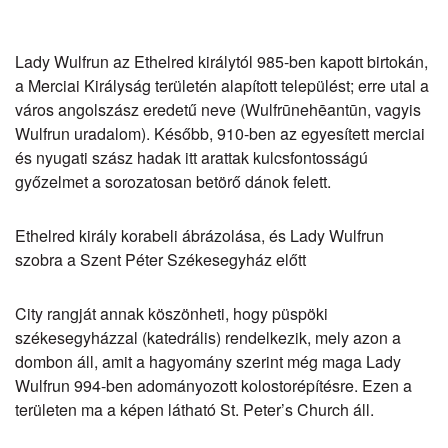
Lady Wulfrun az Ethelred királytól 985-ben kapott birtokán,
a Merciai Királyság területén alapított települést; erre utal a
város angolszász eredetű neve (Wulfrūnehēantūn, vagyis
Wulfrun uradalom). Később, 910-ben az egyesített merciai
és nyugati szász hadak itt arattak kulcsfontosságú
győzelmet a sorozatosan betörő dánok felett.
Ethelred király korabeli ábrázolása, és Lady Wulfrun
szobra a Szent Péter Székesegyház előtt
City rangját annak köszönheti, hogy püspöki
székesegyházzal (katedrális) rendelkezik, mely azon a
dombon áll, amit a hagyomány szerint még maga Lady
Wulfrun 994-ben adományozott kolostorépítésre. Ezen a
területen ma a képen látható St. Peter’s Church áll.