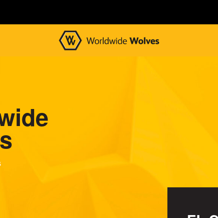
wide
s
s