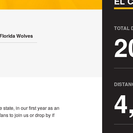
EL 
TOTAL 
2
Florida Wolves
DISTAN
4
state, in our first year as an
ns to join us or drop by if