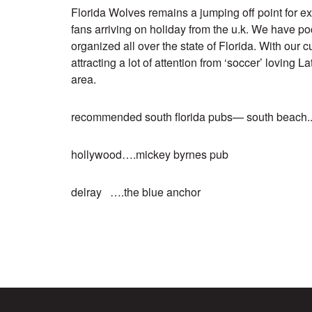
Florida Wolves remains a jumping off point for ex-p
fans arriving on holiday from the u.k. We have po
organized all over the state of Florida. With our c
attracting a lot of attention from ‘soccer’ loving L
area.
recommended south florida pubs— south beach..
hollywood….mickey byrnes pub
delray ….the blue anchor