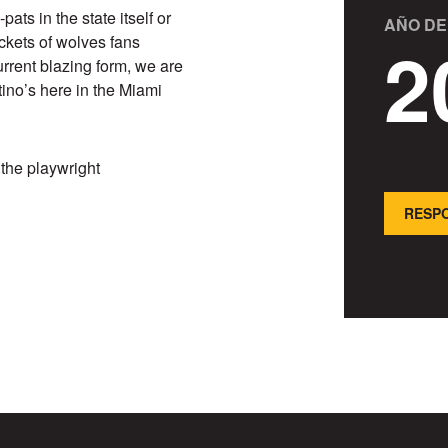
ats in the state itself or
AÑO DE
2
ckets of wolves fans
urrent blazing form, we are
atino’s here in the Miami
the playwright
RESPO