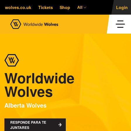
wolves.co.uk
Tickets
Shop
Login
All
Worldwide
Wolves
Alberta Wolves
RESPONDE PARA TE
JUNTARES